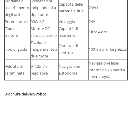
Modalità di
Sospensioni
Capacità della
assorbimento
indipendenti a
20AH
batteria al litio
degli urti
due ruote
Potere totale
90W * 2
Voltaggio
24V
Tipo di
Motore DC
Capacità di
Circa 4 ore
motore
senza spazzole
resistenza
Trazione
Distanza di
Tipo di guida
indipendente a
100 metri di larghezza
controllo
due ruote
Navigazione laser
Velocità di
0-1.2m / s
Navigazione
interna da 16 metri a
camminata
regolabile
autonoma
linea singola
Brochure delivery robot