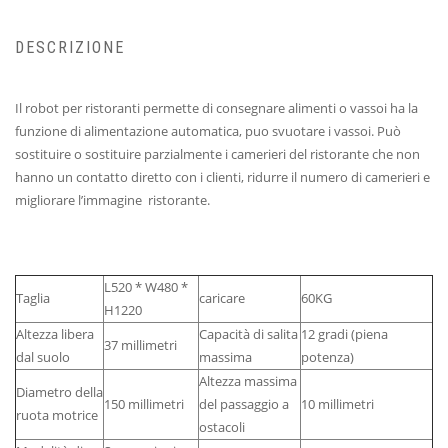
DESCRIZIONE
Il robot per ristoranti permette di consegnare alimenti o vassoi ha la
funzione di alimentazione automatica, puo svuotare i vassoi. Può
sostituire o sostituire parzialmente i camerieri del ristorante che non
hanno un contatto diretto con i clienti, ridurre il numero di camerieri e
migliorare l’immagine ristorante.
L520 * W480 *
Taglia
caricare
60KG
H1220
Altezza libera
Capacità di salita
12 gradi (piena
37 millimetri
dal suolo
massima
potenza)
Altezza massima
Diametro della
150 millimetri
del passaggio a
10 millimetri
ruota motrice
ostacoli